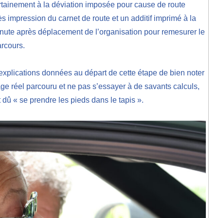
rtainement à la déviation imposée pour cause de route
s impression du carnet de route et un additif imprimé à la
nute après déplacement de l’organisation pour remesurer le
rcours.
explications données au départ de cette étape de bien noter
age réel parcouru et ne pas s’essayer à de savants calculs,
t dû « se prendre les pieds dans le tapis ».