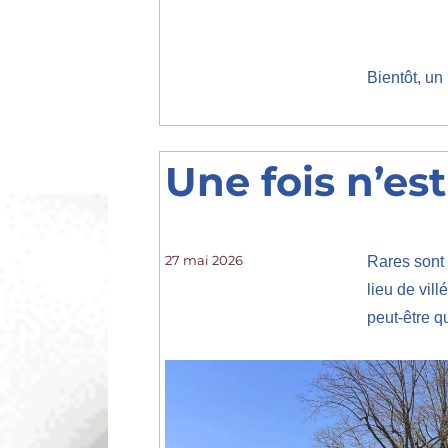
Bientôt, un
Une fois n’es
Publié
27 mai 2026
Rares sont 
le
lieu de vil
peut-être q