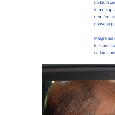
La faute ce
fermée aprè
dernière mi
nouveau pa
Malgré les 
le kilométr
certains on