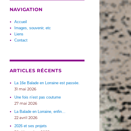
NAVIGATION
Accueil
Images, souvenir, etc
Liens
Contact
ARTICLES RÉCENTS
La 16e Balade en Lorraine est passée.
31 mai 2026
Une fois n’est pas coutume
27 mai 2026
La Balade en Lorraine, enfin…
22 avril 2026
2026 et ses projets