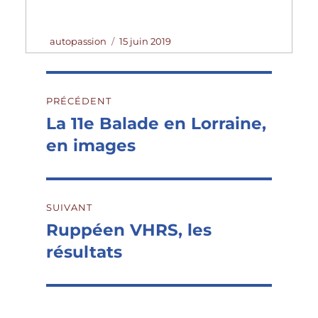
Auteur
Publié
autopassion
15 juin 2019
le
Navigation
PRÉCÉDENT
de
La 11e Balade en Lorraine,
Publication
précédente :
en images
l’article
SUIVANT
Ruppéen VHRS, les
Publication
suivante :
résultats