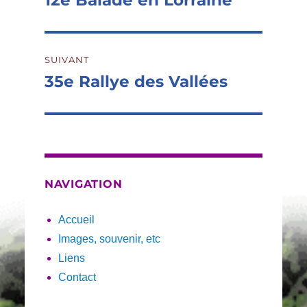
12e Balade en Lorraine
précédente :
l’article
SUIVANT
35e Rallye des Vallées
Publication
suivante :
NAVIGATION
Accueil
Images, souvenir, etc
Liens
Contact