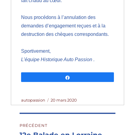
fait chaud au cœur.
Nous procédons à l’annulation des
demandes d’engagement reçues et à la
destruction des chèques correspondants.
Sportivement,
L’équipe Historique Auto Passion .
Partagez
Auteur
Publié
autopassion
20 mars 2020
le
Navigation
PRÉCÉDENT
de
Publication