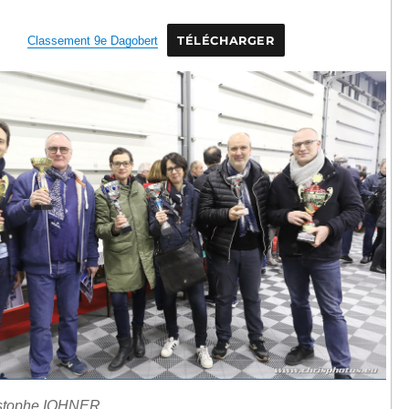
Classement 9e Dagobert
TÉLÉCHARGER
istophe IOHNER