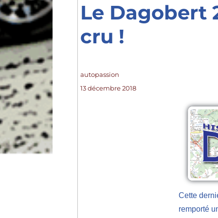
Le Dagobert 
cru !
Auteur
autopassion
Publié
13 décembre 2018
le
Cette derni
remporté un