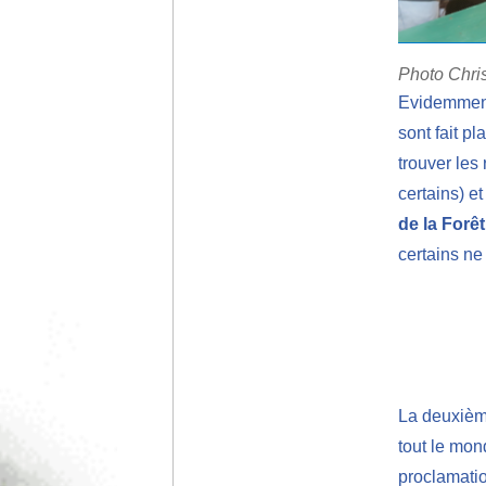
Photo Chr
Evidemment,
sont fait pl
trouver le
certains) e
de la Forêt
certains ne
La deuxièm
tout le mond
proclamatio