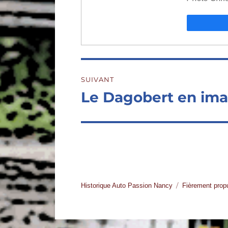
Navigation
SUIVANT
de
Le Dagobert en im
Publication
suivante :
l’article
Historique Auto Passion Nancy
Fièrement prop