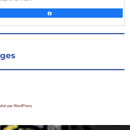
Partagez
ages
ulsé par WordPress