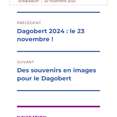
Auteur
Publié
autopassion
24 novembre 2024
le
Navigation
PRÉCÉDENT
de
Dagobert 2024 : le 23
Publication
précédente :
novembre !
l’article
SUIVANT
Des souvenirs en images
Publication
suivante :
pour le Dagobert