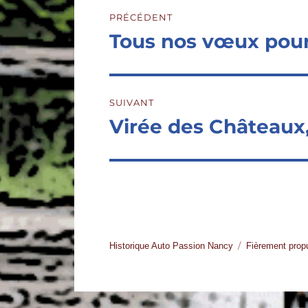
Navigation
PRÉCÉDENT
de
Tous nos vœux pour
Publication
précédente :
l’article
SUIVANT
Virée des Châteaux, 
Publication
suivante :
Historique Auto Passion Nancy
Fièrement prop