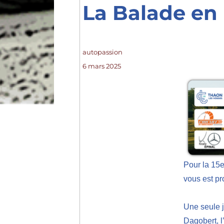
La Balade en 
Auteur
autopassion
Publié
6 mars 2025
le
Pour la 15e
vous est p
Une seule j
Dagobert, l