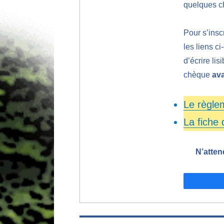
quelques c
Pour s’insc
les liens c
d’écrire li
chèque
ava
Le règle
La fiche 
N’atten