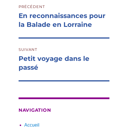
Navigation
PRÉCÉDENT
de
En reconnaissances pour
Publication
précédente :
la Balade en Lorraine
l’article
SUIVANT
Petit voyage dans le
Publication
suivante :
passé
NAVIGATION
Accueil