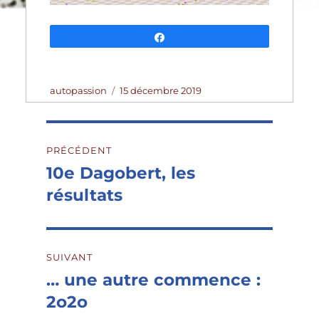
Partagez
Auteur
Publié
autopassion
15 décembre 2019
le
Navigation
PRÉCÉDENT
de
10e Dagobert, les
Publication
précédente :
résultats
l’article
SUIVANT
… une autre commence :
Publication
suivante :
2o2o